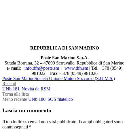
REPUBBLICA DI SAN MARINO
Poste San Marino S.p.A.
Strada Borrana, 32 – 47899 Serravalle, Repubblica di San Marino
e- mail:
info.dfn@poste.sm
|
www.dfn.sm
|
Tel
. +378 (0549)
981022 –
Fax
+ 378 (0549) 981026
Poste San Marino
Società Unione Mutuo Soccorso (S.U.M.S.)
Recenti
UNb 181| Novità da RSM
Torna alla lista
Meno recente
UNb 180| SOS filatelico
Lascia un commento
Il tuo indirizzo email non sarà pubblicato.
I campi obbligatori sono
contrassegnati
*