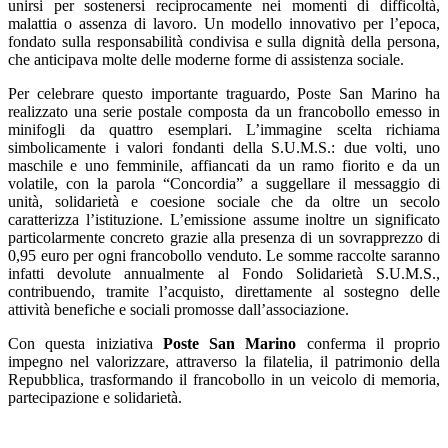
unirsi per sostenersi reciprocamente nei momenti di difficoltà,
malattia o assenza di lavoro. Un modello innovativo per l’epoca,
fondato sulla responsabilità condivisa e sulla dignità della persona,
che anticipava molte delle moderne forme di assistenza sociale.
Per celebrare questo importante traguardo, Poste San Marino ha
realizzato una serie postale composta da un francobollo emesso in
minifogli da quattro esemplari. L’immagine scelta richiama
simbolicamente i valori fondanti della S.U.M.S.: due volti, uno
maschile e uno femminile, affiancati da un ramo fiorito e da un
volatile, con la parola “Concordia” a suggellare il messaggio di
unità, solidarietà e coesione sociale che da oltre un secolo
caratterizza l’istituzione. L’emissione assume inoltre un significato
particolarmente concreto grazie alla presenza di un sovrapprezzo di
0,95 euro per ogni francobollo venduto. Le somme raccolte saranno
infatti devolute annualmente al Fondo Solidarietà S.U.M.S.,
contribuendo, tramite l’acquisto, direttamente al sostegno delle
attività benefiche e sociali promosse dall’associazione.
Con questa iniziativa
Poste San Marino
conferma il proprio
impegno nel valorizzare, attraverso la filatelia, il patrimonio della
Repubblica, trasformando il francobollo in un veicolo di memoria,
partecipazione e solidarietà.