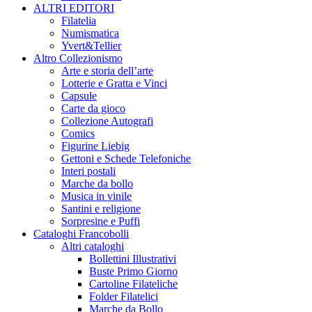
ALTRI EDITORI
Filatelia
Numismatica
Yvert&Tellier
Altro Collezionismo
Arte e storia dell’arte
Lotterie e Gratta e Vinci
Capsule
Carte da gioco
Collezione Autografi
Comics
Figurine Liebig
Gettoni e Schede Telefoniche
Interi postali
Marche da bollo
Musica in vinile
Santini e religione
Sorpresine e Puffi
Cataloghi Francobolli
Altri cataloghi
Bollettini Illustrativi
Buste Primo Giorno
Cartoline Filateliche
Folder Filatelici
Marche da Bollo