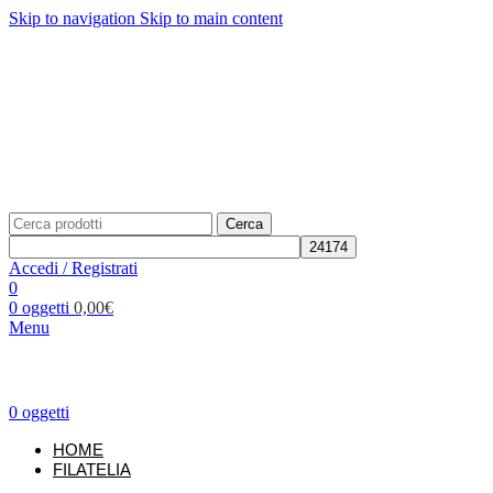
Skip to navigation
Skip to main content
Telefono: +39 02.877139
Per richieste:
info@unificato.it
SPEDIZIONE GRATUITA in Italia per ordini a partire da
80,00€
Traccia il tuo ordine
CONTATTI
Cerca
Accedi / Registrati
0
0
oggetti
0,00
€
Menu
0
oggetti
HOME
FILATELIA