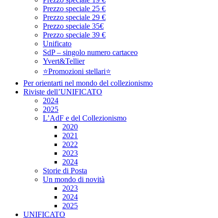
Prezzo speciale 25 €
Prezzo speciale 29 €
Prezzo speciale 35€
Prezzo speciale 39 €
Unificato
SdP – singolo numero cartaceo
Yvert&Tellier
⭐Promozioni stellari⭐
Per orientarti nel mondo del collezionismo
Riviste dell’UNIFICATO
2024
2025
L’AdF e del Collezionismo
2020
2021
2022
2023
2024
Storie di Posta
Un mondo di novità
2023
2024
2025
UNIFICATO