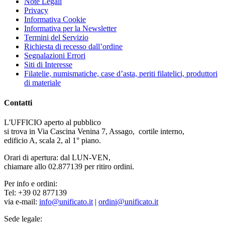
Note Legali
Privacy
Informativa Cookie
Informativa per la Newsletter
Termini del Servizio
Richiesta di recesso dall’ordine
Segnalazioni Errori
Siti di Interesse
Filatelie, numismatiche, case d’asta, periti filatelici, produttori
di materiale
Contatti
L'UFFICIO aperto al pubblico
si trova in Via Cascina Venina 7, Assago, cortile interno,
edificio A, scala 2, al 1° piano.
Orari di apertura: dal LUN-VEN,
chiamare allo 02.877139 per ritiro ordini.
Per info e ordini:
Tel: +39 02 877139
via e-mail:
info@unificato.it
|
ordini@unificato.it
Sede legale: