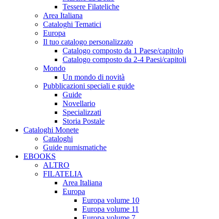
Tessere Filateliche
Area Italiana
Cataloghi Tematici
Europa
Il tuo catalogo personalizzato
Catalogo composto da 1 Paese/capitolo
Catalogo composto da 2-4 Paesi/capitoli
Mondo
Un mondo di novità
Pubblicazioni speciali e guide
Guide
Novellario
Specializzati
Storia Postale
Cataloghi Monete
Cataloghi
Guide numismatiche
EBOOKS
ALTRO
FILATELIA
Area Italiana
Europa
Europa volume 10
Europa volume 11
Europa volume 7