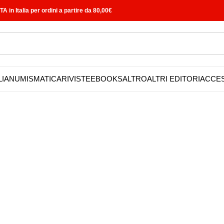
in Italia per ordini a partire da 80,00€
LIA
NUMISMATICA
RIVISTE
EBOOKS
ALTRO
ALTRI EDITORI
ACCE