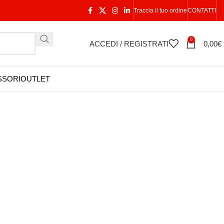
Traccia il tuo ordine
CONTATTI
0
ACCEDI / REGISTRATI
0,00
€
SSORI
OUTLET