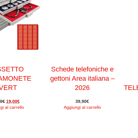
SSETTO
Schede telefoniche e
AMONETE
gettoni Area italiana –
VERT
2026
TEL
90
€
19,00
€
39,90
€
i al carrello
Aggiungi al carrello