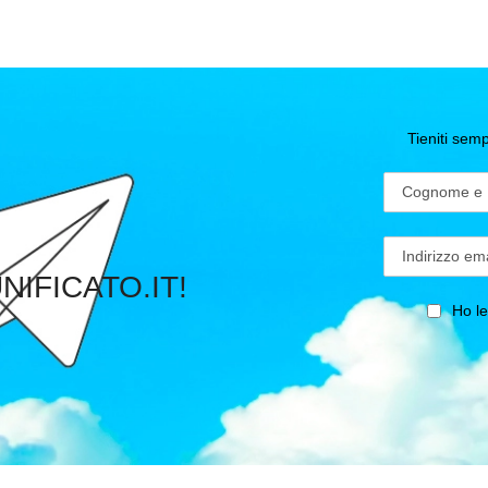
Tieniti se
UNIFICATO.IT!
Ho let