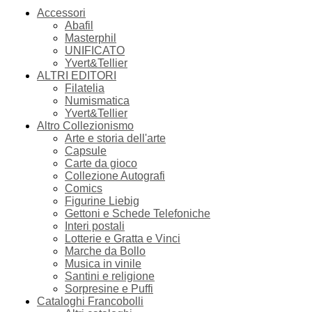
Accessori
Abafil
Masterphil
UNIFICATO
Yvert&Tellier
ALTRI EDITORI
Filatelia
Numismatica
Yvert&Tellier
Altro Collezionismo
Arte e storia dell'arte
Capsule
Carte da gioco
Collezione Autografi
Comics
Figurine Liebig
Gettoni e Schede Telefoniche
Interi postali
Lotterie e Gratta e Vinci
Marche da Bollo
Musica in vinile
Santini e religione
Sorpresine e Puffi
Cataloghi Francobolli