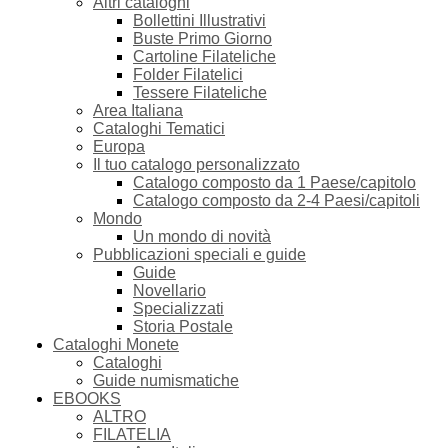
Altri cataloghi
Bollettini Illustrativi
Buste Primo Giorno
Cartoline Filateliche
Folder Filatelici
Tessere Filateliche
Area Italiana
Cataloghi Tematici
Europa
Il tuo catalogo personalizzato
Catalogo composto da 1 Paese/capitolo
Catalogo composto da 2-4 Paesi/capitoli
Mondo
Un mondo di novità
Pubblicazioni speciali e guide
Guide
Novellario
Specializzati
Storia Postale
Cataloghi Monete
Cataloghi
Guide numismatiche
EBOOKS
ALTRO
FILATELIA