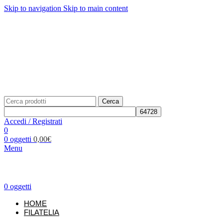
Skip to navigation
Skip to main content
Telefono: +39 02.877139
Per richieste:
info@unificato.it
SPEDIZIONE GRATUITA in Italia per ordini a partire da
80,00€
Traccia il tuo ordine
CONTATTI
Cerca
Accedi / Registrati
0
0
oggetti
0,00
€
Menu
0
oggetti
HOME
FILATELIA