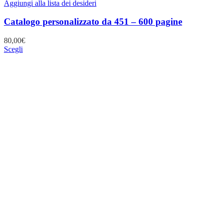
Aggiungi alla lista dei desideri
Catalogo personalizzato da 451 – 600 pagine
80,00
€
Scegli