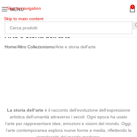
0
Skip to navigation
MENU
Skip to main content
Arte e storia dell'arte
Home
Altro Collezionismo
Arte e storia dell'arte
La storia dell’arte
è il racconto dell’evoluzione dell’espressione
artistica dell’umanità attraverso i secoli. Ogni epoca ha usato
l’arte per rappresentare idee, emozioni e visioni del mondo. Oggi,
l’arte contemporanea esplora nuove forme e media, riflettendo la
complessità del mondo moderno.