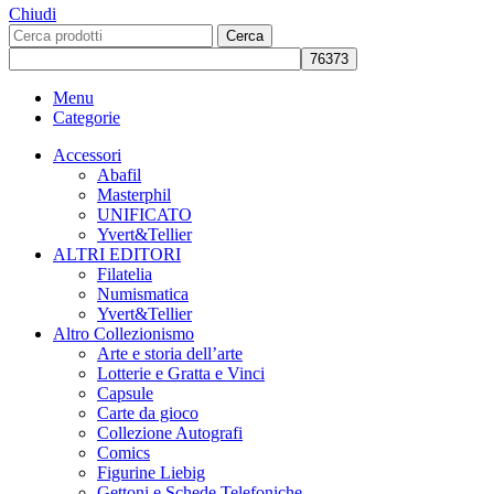
Chiudi
Cerca
Menu
Categorie
Accessori
Abafil
Masterphil
UNIFICATO
Yvert&Tellier
ALTRI EDITORI
Filatelia
Numismatica
Yvert&Tellier
Altro Collezionismo
Arte e storia dell’arte
Lotterie e Gratta e Vinci
Capsule
Carte da gioco
Collezione Autografi
Comics
Figurine Liebig
Gettoni e Schede Telefoniche