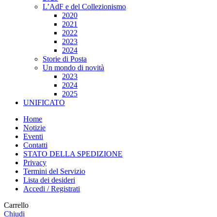
L’AdF e del Collezionismo
2020
2021
2022
2023
2024
Storie di Posta
Un mondo di novità
2023
2024
2025
UNIFICATO
Home
Notizie
Eventi
Contatti
STATO DELLA SPEDIZIONE
Privacy
Termini del Servizio
Lista dei desideri
Accedi / Registrati
Carrello
Chiudi