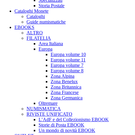
Specializzati
Storia Postale
Cataloghi Monete
Cataloghi
Guide numismatiche
EBOOKS
ALTRO
FILATELIA
Area Italiana
Europa
Europa volume 10
Europa volume 11
Europa volume 7
Europa volume 8
Zona Alpina
Zona Benelux
Zona Britannica
Zona Francese
Zona Germanica
Oltremare
NUMISMATICA
RIVISTE UNIFICATO
L’AdF e del Collezionismo EBOOK
Storie di Posta EBOOK
Un mondo di novità EBOOK