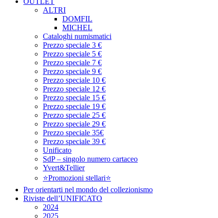
OUTLET
ALTRI
DOMFIL
MICHEL
Cataloghi numismatici
Prezzo speciale 3 €
Prezzo speciale 5 €
Prezzo speciale 7 €
Prezzo speciale 9 €
Prezzo speciale 10 €
Prezzo speciale 12 €
Prezzo speciale 15 €
Prezzo speciale 19 €
Prezzo speciale 25 €
Prezzo speciale 29 €
Prezzo speciale 35€
Prezzo speciale 39 €
Unificato
SdP – singolo numero cartaceo
Yvert&Tellier
⭐Promozioni stellari⭐
Per orientarti nel mondo del collezionismo
Riviste dell’UNIFICATO
2024
2025