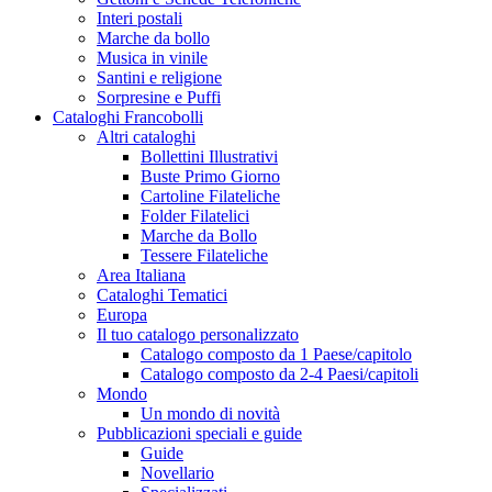
Interi postali
Marche da bollo
Musica in vinile
Santini e religione
Sorpresine e Puffi
Cataloghi Francobolli
Altri cataloghi
Bollettini Illustrativi
Buste Primo Giorno
Cartoline Filateliche
Folder Filatelici
Marche da Bollo
Tessere Filateliche
Area Italiana
Cataloghi Tematici
Europa
Il tuo catalogo personalizzato
Catalogo composto da 1 Paese/capitolo
Catalogo composto da 2-4 Paesi/capitoli
Mondo
Un mondo di novità
Pubblicazioni speciali e guide
Guide
Novellario