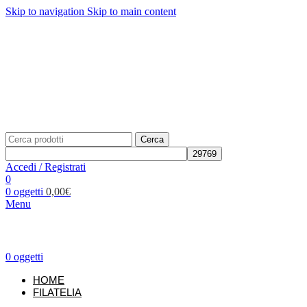
Skip to navigation
Skip to main content
Telefono: +39 02.877139
Per richieste:
info@unificato.it
SPEDIZIONE GRATUITA in Italia per ordini a partire da
80,00€
Traccia il tuo ordine
CONTATTI
Cerca
Accedi / Registrati
0
0
oggetti
0,00
€
Menu
0
oggetti
HOME
FILATELIA