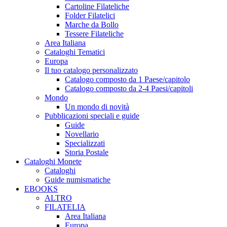
Cartoline Filateliche
Folder Filatelici
Marche da Bollo
Tessere Filateliche
Area Italiana
Cataloghi Tematici
Europa
Il tuo catalogo personalizzato
Catalogo composto da 1 Paese/capitolo
Catalogo composto da 2-4 Paesi/capitoli
Mondo
Un mondo di novità
Pubblicazioni speciali e guide
Guide
Novellario
Specializzati
Storia Postale
Cataloghi Monete
Cataloghi
Guide numismatiche
EBOOKS
ALTRO
FILATELIA
Area Italiana
Europa