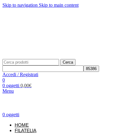
Skip to navigation
Skip to main content
Telefono: +39 02.877139
Per richieste:
info@unificato.it
SPEDIZIONE GRATUITA in Italia per ordini a partire da
80,00€
Traccia il tuo ordine
CONTATTI
Cerca
Accedi / Registrati
0
0
oggetti
0,00
€
Menu
0
oggetti
HOME
FILATELIA