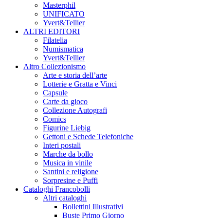
Masterphil
UNIFICATO
Yvert&Tellier
ALTRI EDITORI
Filatelia
Numismatica
Yvert&Tellier
Altro Collezionismo
Arte e storia dell’arte
Lotterie e Gratta e Vinci
Capsule
Carte da gioco
Collezione Autografi
Comics
Figurine Liebig
Gettoni e Schede Telefoniche
Interi postali
Marche da bollo
Musica in vinile
Santini e religione
Sorpresine e Puffi
Cataloghi Francobolli
Altri cataloghi
Bollettini Illustrativi
Buste Primo Giorno