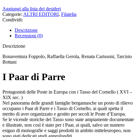
Aggiungi alla lista dei desideri
Categorie:
ALTRI EDITORI
,
Filatelia
Condividi:
Descrizione
Recensioni (0)
Descrizione
Bonaventura Foppolo, Raffaella Gerola, Renata Carissoni, Tarcisio
Bottani
I Paar di Parre
Protagonisti delle Poste in Europa con i Tasso del Cornello ( XVI –
XIX sec. )
Nel panorama delle grandi famiglie bergamasche un posto di rilievo
occupano i Paar di Parre e i Tasso di Cornello, ai quali spetta il
merito di aver organizzato e gestito per secoli le Poste d’Europa.
Se le vicende storiche dei Tasso sono state ampiamente documentate
e illustrate, non così è stato per i Paar, ai quali, salvo un numero
esiguo di monografie e saggi prodotti in ambito mitteleuropeo, non
sono stati dedicati studi approfonditi.