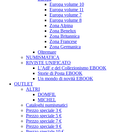
Europa volume 10
Europa volume 11
Europa volume 7
Europa volume 8
Zona Alpina
Zona Benelux
Zona Britannica
Zona Francese
Zona Germanica
Oltremare
NUMISMATICA
RIVISTE UNIFICATO
L’AdF e del Collezionismo EBOOK
Storie di Posta EBOOK
Un mondo di novità EBOOK
OUTLET
ALTRI
DOMFIL
MICHEL
Cataloghi numismatici
Prezzo speciale 3 €
Prezzo speciale 5 €
Prezzo speciale 7 €
Prezzo speciale 9 €
Prezzo speciale 10 €