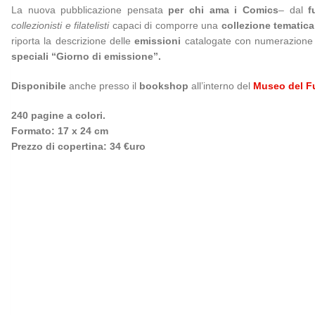
La nuova pubblicazione pensata
per chi ama i Comics
– dal
f
collezionisti e filatelisti
capaci di comporre una
collezione tematic
riporta la descrizione delle
emissioni
catalogate con numerazion
speciali “Giorno di emissione”.
Disponibile
anche presso il
bookshop
all’interno del
Museo del F
240 pagine a colori.
Formato: 17 x 24 cm
Prezzo di copertina: 34 €uro