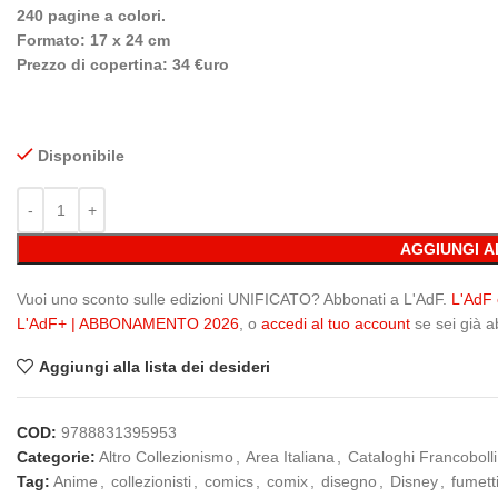
240 pagine a colori.
Formato: 17 x 24 cm
Prezzo di copertina: 34 €uro
Disponibile
AGGIUNGI A
Vuoi uno sconto sulle edizioni UNIFICATO? Abbonati a L'AdF.
L'AdF
L'AdF+ | ABBONAMENTO 2026
, o
accedi al tuo account
se sei già 
Aggiungi alla lista dei desideri
COD:
9788831395953
Categorie:
Altro Collezionismo
,
Area Italiana
,
Cataloghi Francobolli
Tag:
Anime
,
collezionisti
,
comics
,
comix
,
disegno
,
Disney
,
fumett