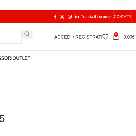
Traccia il tuo ordine
CONTATTI
0
ACCEDI / REGISTRATI
0,00
€
SSORI
OUTLET
5