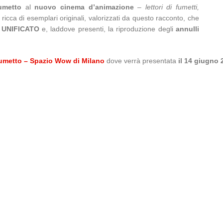
umetto
al
nuovo cinema d’animazione
–
lettori di fumetti,
a
ricca di esemplari originali, valorizzati da questo racconto, che
e
UNIFICATO
e, laddove presenti, la riproduzione degli
annulli
umetto – Spazio Wow di Milano
dove verrà presentata
il 14 giugno 