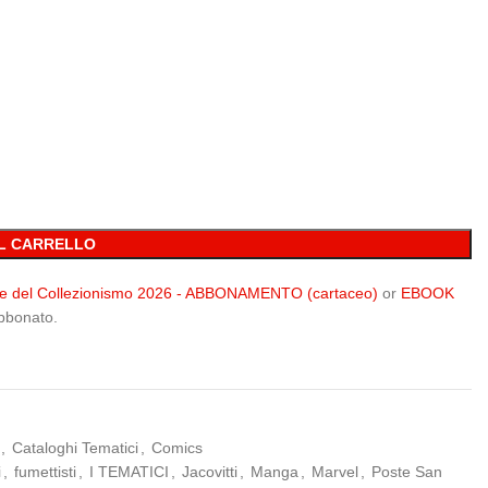
L CARRELLO
 e del Collezionismo 2026 - ABBONAMENTO (cartaceo)
or
EBOOK
abbonato.
,
Cataloghi Tematici
,
Comics
i
,
fumettisti
,
I TEMATICI
,
Jacovitti
,
Manga
,
Marvel
,
Poste San