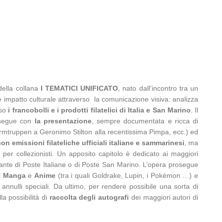
ella collana
I TEMATICI UNIFICATO
, nato dall’incontro tra un
e e impatto culturale attraverso la comunicazione visiva: analizza
rso
i francobolli e i prodotti filatelici
di Italia e San Marino
. Il
segue con
la presentazione
, sempre documentata e ricca di
rmtruppen a Geronimo Stilton alla recentissima Pimpa, ecc.) ed
on emissioni filateliche ufficiali italiane e sammarinesi
, ma
tti per collezionisti. Un apposito capitolo è dedicato ai maggiori
stante di Poste Italiane o di Poste San Marino. L’opera prosegue
i
Manga
e
Anime
(tra i quali Goldrake, Lupin, i Pokémon …) e
 annulli speciali. Da ultimo, per rendere possibile una sorta di
a possibilità di
raccolta degli autografi
dei maggiori autori di