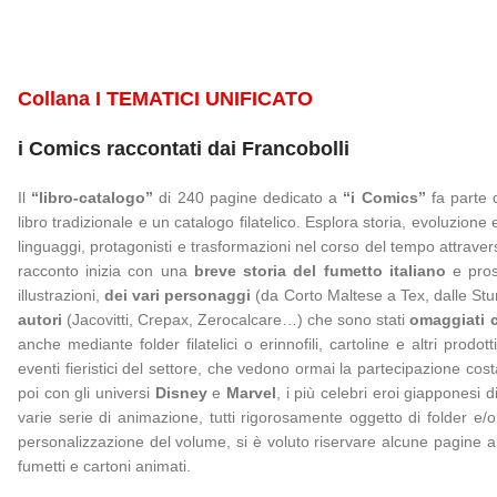
Collana I TEMATICI UNIFICATO
i Comics
raccontati dai Francobolli
Il
“libro-catalogo”
di 240 pagine dedicato a
“i Comics”
fa parte d
libro tradizionale e un catalogo filatelico. Esplora storia, evoluzion
linguaggi, protagonisti e trasformazioni nel corso del tempo attrave
racconto inizia con una
breve storia del fumetto italiano
e pro
illustrazioni,
dei vari personaggi
(da Corto Maltese a Tex, dalle Stu
autori
(Jacovitti, Crepax, Zerocalcare…) che sono stati
omaggiati c
anche mediante folder filatelici o erinnofili, cartoline e altri prodo
eventi fieristici del settore, che vedono ormai la partecipazione co
poi con gli universi
Disney
e
Marvel
, i più celebri eroi giapponesi d
varie serie di animazione, tutti rigorosamente oggetto di folder e/o
personalizzazione del volume, si è voluto riservare alcune pagine all
fumetti e cartoni animati.