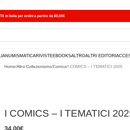
in Italia per ordini a partire da 80,00€
LIA
NUMISMATICA
RIVISTE
EBOOKS
ALTRO
ALTRI EDITORI
ACCE
Home
Altro Collezionismo
Comics
I COMICS – I TEMATICI 2025
I COMICS – I TEMATICI 202
34,00
€