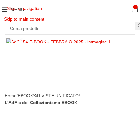
0
Skip to navigation
MENU
Skip to main content
Clicca per ingrandire
Home
EBOOKS
RIVISTE UNIFICATO
L'AdF e del Collezionismo EBOOK