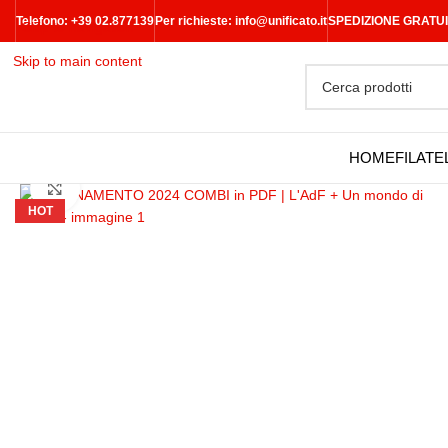
Telefono: +39 02.877139
Per richieste:
info@unificato.it
SPEDIZIONE GRATUITA 
Skip to navigation
Skip to main content
HOME
FILATE
Clicca per ingrandire
HOT