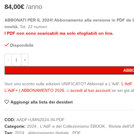
84,00
€
/anno
ABBONATI PER IL 2024! Abbonamento alla versione in PDF de L’
novità.
Tot. 22 numeri.
I PDF non sono scaricabili ma solo sfogliabili on line.
Disponibile
ABBO
Vuoi uno sconto sulle edizioni UNIFICATO? Abbonati a L'AdF.
L'AdF
L'AdF+ | ABBONAMENTO 2026
, o
accedi al tuo account
se sei già 
Aggiungi alla lista dei desideri
COD:
AADF+UMN2024-IN-PDF
Categorie:
2024
,
L'AdF e del Collezionismo EBOOK
,
Riviste dell
Tag:
2024
,
abbonamento digitale
,
PDF