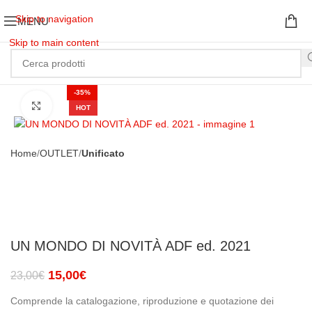
Skip to navigation
MENU
Skip to main content
-35%
Clicca per ingrandire
HOT
Home
OUTLET
Unificato
UN MONDO DI NOVITÀ ADF ed. 2021
15,00
€
23,00
€
Comprende la catalogazione, riproduzione e quotazione dei