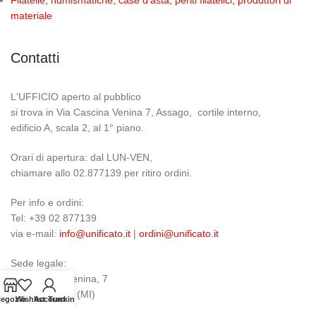
materiale
Contatti
L'UFFICIO aperto al pubblico
si trova in Via Cascina Venina 7, Assago, cortile interno,
edificio A, scala 2, al 1° piano.
Orari di apertura: dal LUN-VEN,
chiamare allo 02.877139 per ritiro ordini.
Per info e ordini:
Tel: +39 02 877139
via e-mail:
info@unificato.it
|
ordini@unificato.it
Sede legale:
Via Cascina Venina, 7
20057 Assago (MI)
egozio
Wishlist
Account
Tracking