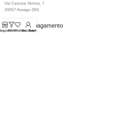
Via Cascina Venina, 7
20057 Assago (MI)
Modalità di pagamento
Negozio
Filtri
Wishlist
Account
Tracking
Piantina Sede