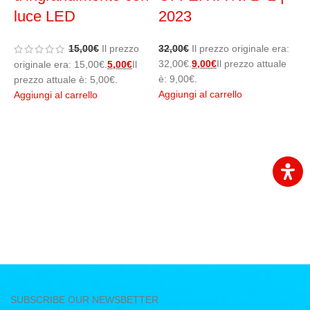
luce LED
2023
1
1
15,00
€
Il prezzo
32,00
€
Il prezzo originale era:
è
32,00€.
9,00
€
Il prezzo attuale
originale era: 15,00€.
5,00
€
Il
A
è: 9,00€.
prezzo attuale è: 5,00€.
Aggiungi al carrello
Aggiungi al carrello
SUBSCRIBE OUR NEWSBETTER