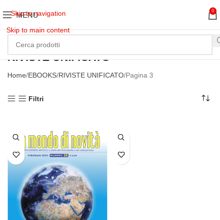
0
Skip to navigation
MENU
Skip to main content
RIVISTE UNIFICATO
Home
EBOOKS
RIVISTE UNIFICATO
Pagina 3
Filtri