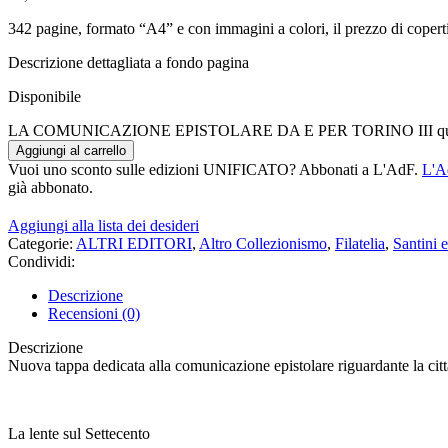
342 pagine, formato “A4” e con immagini a colori, il prezzo di coper
Descrizione dettagliata a fondo pagina
Disponibile
LA COMUNICAZIONE EPISTOLARE DA E PER TORINO III qua
Aggiungi al carrello
Vuoi uno sconto sulle edizioni UNIFICATO? Abbonati a L'AdF.
L'A
già abbonato.
Aggiungi alla lista dei desideri
Categorie:
ALTRI EDITORI
,
Altro Collezionismo
,
Filatelia
,
Santini e
Condividi:
Descrizione
Recensioni (0)
Descrizione
Nuova tappa dedicata alla comunicazione epistolare riguardante la cit
La lente sul Settecento