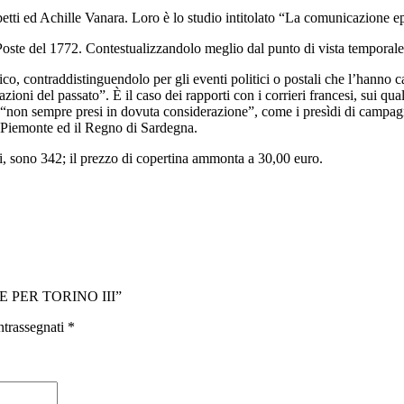
betti ed Achille Vanara. Loro è lo studio intitolato “La comunicazione ep
Poste del 1772. Contestualizzandolo meglio dal punto di vista temporale,
gico, contraddistinguendolo per gli eventi politici o postali che l’hanno c
tazioni del passato”. È il caso dei rapporti con i corrieri francesi, sui q
nti “non sempre presi in dovuta considerazione”, come i presìdi di campa
il Piemonte ed il Regno di Sardegna.
, sono 342; il prezzo di copertina ammonta a 30,00 euro.
E PER TORINO III”
ntrassegnati
*