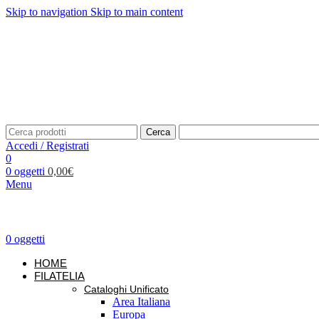
Skip to navigation
Skip to main content
Telefono: +39 02.877139
Per richieste:
info@unificato.it
SPEDIZIONE GRATUITA in Italia per ordini a partire da 80,0
Traccia il tuo ordine
CONTATTI
Cerca
Accedi / Registrati
0
0
oggetti
0,00
€
Menu
0
oggetti
HOME
FILATELIA
Cataloghi Unificato
Area Italiana
Europa