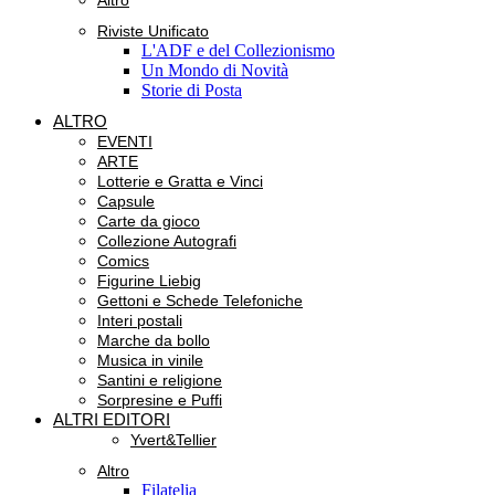
Altro
Riviste Unificato
L'ADF e del Collezionismo
Un Mondo di Novità
Storie di Posta
ALTRO
EVENTI
ARTE
Lotterie e Gratta e Vinci
Capsule
Carte da gioco
Collezione Autografi
Comics
Figurine Liebig
Gettoni e Schede Telefoniche
Interi postali
Marche da bollo
Musica in vinile
Santini e religione
Sorpresine e Puffi
ALTRI EDITORI
Yvert&Tellier
Altro
Filatelia