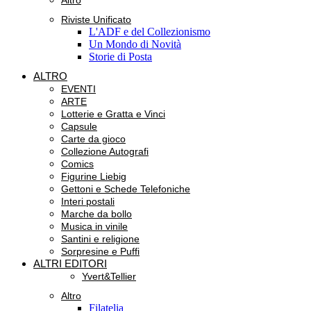
Altro
Riviste Unificato
L'ADF e del Collezionismo
Un Mondo di Novità
Storie di Posta
ALTRO
EVENTI
ARTE
Lotterie e Gratta e Vinci
Capsule
Carte da gioco
Collezione Autografi
Comics
Figurine Liebig
Gettoni e Schede Telefoniche
Interi postali
Marche da bollo
Musica in vinile
Santini e religione
Sorpresine e Puffi
ALTRI EDITORI
Yvert&Tellier
Altro
Filatelia