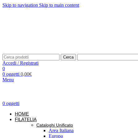
Skip to navigation
Skip to main content
Telefono: +39 02.877139
Per richieste:
info@unificato.it
SPEDIZIONE GRATUITA in Italia per ordini a partire da 80,0
Traccia il tuo ordine
CONTATTI
Cerca
Accedi / Registrati
0
0
oggetti
0,00
€
Menu
0
oggetti
HOME
FILATELIA
Cataloghi Unificato
Area Italiana
Europa