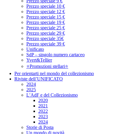
Prezzo speciale 9 €
Prezzo speciale 10 €
Prezzo speciale 12 €
Prezzo speciale 15 €
Prezzo speciale 19 €
Prezzo speciale 25 €
Prezzo speciale 29 €
Prezzo speciale 35€
Prezzo speciale 39 €
Unificato
SdP – singolo numero cartaceo
Yvert&Tellier
⭐Promozioni stellari⭐
Per orientarti nel mondo del collezionismo
Riviste dell’UNIFICATO
2024
2025
L’AdF e del Collezionismo
2020
2021
2022
2023
2024
Storie di Posta
Un mondo di novità