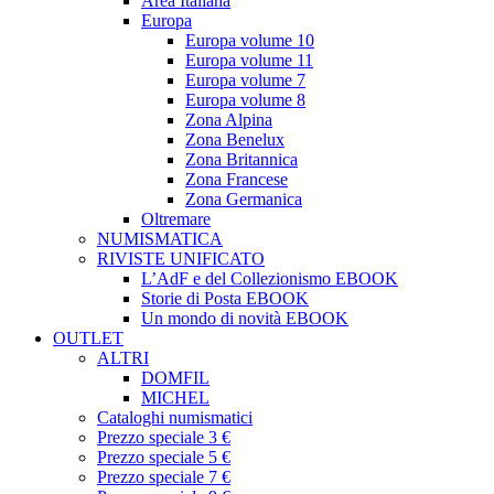
Area Italiana
Europa
Europa volume 10
Europa volume 11
Europa volume 7
Europa volume 8
Zona Alpina
Zona Benelux
Zona Britannica
Zona Francese
Zona Germanica
Oltremare
NUMISMATICA
RIVISTE UNIFICATO
L’AdF e del Collezionismo EBOOK
Storie di Posta EBOOK
Un mondo di novità EBOOK
OUTLET
ALTRI
DOMFIL
MICHEL
Cataloghi numismatici
Prezzo speciale 3 €
Prezzo speciale 5 €
Prezzo speciale 7 €