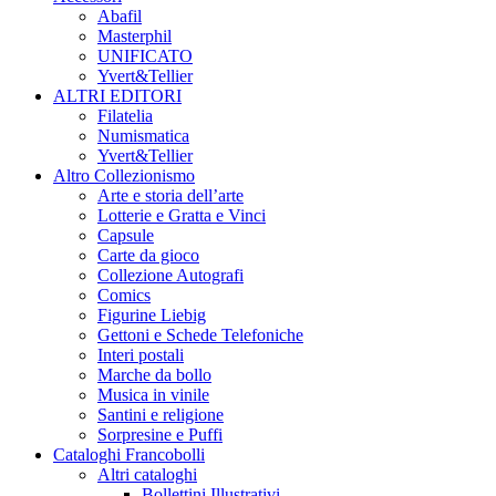
Abafil
Masterphil
UNIFICATO
Yvert&Tellier
ALTRI EDITORI
Filatelia
Numismatica
Yvert&Tellier
Altro Collezionismo
Arte e storia dell’arte
Lotterie e Gratta e Vinci
Capsule
Carte da gioco
Collezione Autografi
Comics
Figurine Liebig
Gettoni e Schede Telefoniche
Interi postali
Marche da bollo
Musica in vinile
Santini e religione
Sorpresine e Puffi
Cataloghi Francobolli
Altri cataloghi
Bollettini Illustrativi