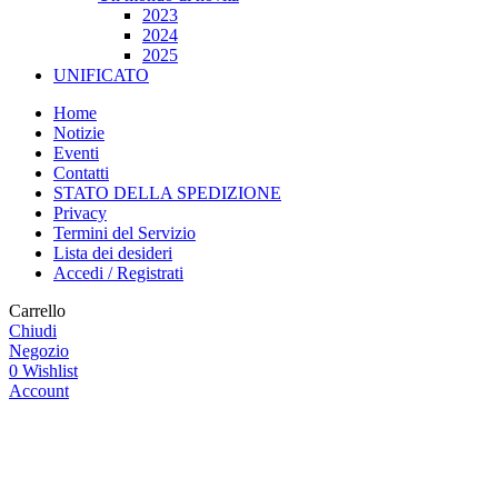
2023
2024
2025
UNIFICATO
Home
Notizie
Eventi
Contatti
STATO DELLA SPEDIZIONE
Privacy
Termini del Servizio
Lista dei desideri
Accedi / Registrati
Carrello
Chiudi
Negozio
0
Wishlist
Account