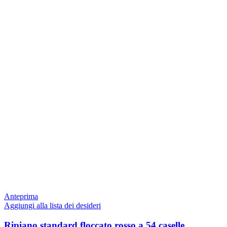
Anteprima
Aggiungi alla lista dei desideri
Ripiano standard floccato rosso a 54 caselle