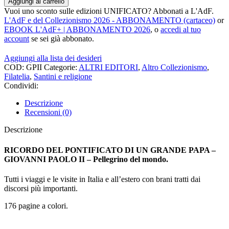
Aggiungi al carrello
Vuoi uno sconto sulle edizioni UNIFICATO? Abbonati a L'AdF.
L'AdF e del Collezionismo 2026 - ABBONAMENTO (cartaceo)
or
EBOOK L'AdF+ | ABBONAMENTO 2026
, o
accedi al tuo
account
se sei già abbonato.
Aggiungi alla lista dei desideri
COD:
GPII
Categorie:
ALTRI EDITORI
,
Altro Collezionismo
,
Filatelia
,
Santini e religione
Condividi:
Descrizione
Recensioni (0)
Descrizione
RICORDO DEL PONTIFICATO DI UN GRANDE PAPA –
GIOVANNI PAOLO II – Pellegrino del mondo.
Tutti i viaggi e le visite in Italia e all’estero con brani tratti dai
discorsi più importanti.
176 pagine a colori.