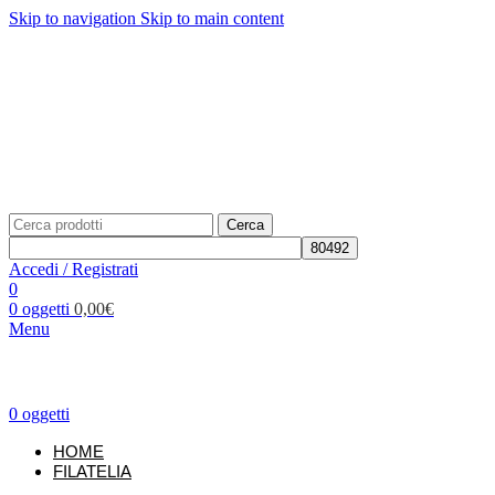
Skip to navigation
Skip to main content
Telefono: +39 02.877139
Per richieste:
info@unificato.it
SPEDIZIONE GRATUITA in Italia per ordini a partire da
80,00€
Traccia il tuo ordine
CONTATTI
Cerca
Accedi / Registrati
0
0
oggetti
0,00
€
Menu
0
oggetti
HOME
FILATELIA