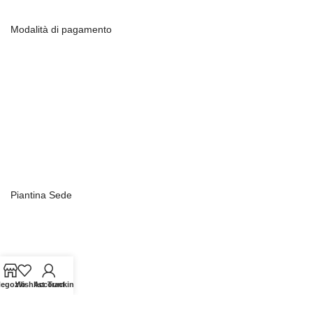
Modalità di pagamento
Piantina Sede
egozio
Wishlist
Account
Tracking