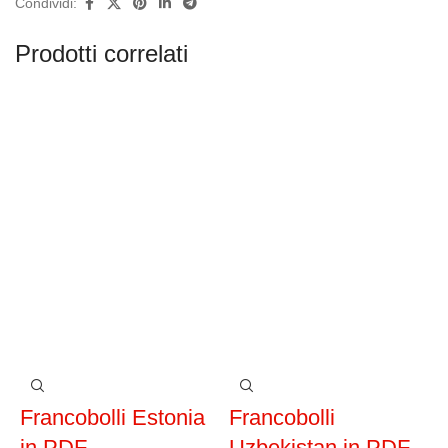
Condividi:
Prodotti correlati
Francobolli Estonia
Francobolli
F
in PDF
Uzbekistan in PDF