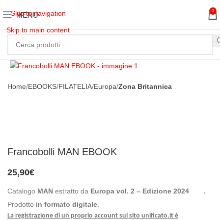
0
Skip to navigation
MENU
Skip to main content
Clicca per ingrandire
Home
EBOOKS
FILATELIA
Europa
Zona Britannica
Francobolli MAN EBOOK
25,90
€
Catalogo
MAN
estratto da
Europa vol. 2 – Edizione 2024
.
Prodotto
in formato digitale
.
La registrazione di un proprio account sul sito unificato.it è