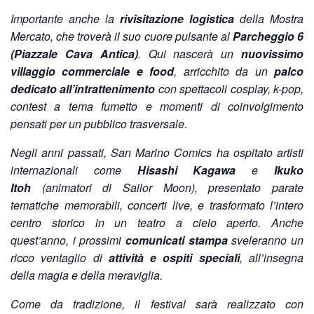
Importante anche la
rivisitazione logistica
della Mostra
Mercato, che troverà il suo cuore pulsante al
Parcheggio 6
(Piazzale Cava Antica)
. Qui nascerà un
nuovissimo
villaggio commerciale e food
, arricchito da un
palco
dedicato all’intrattenimento
con spettacoli cosplay, k-pop,
contest a tema fumetto e momenti di coinvolgimento
pensati per un pubblico trasversale.
Negli anni passati, San Marino Comics ha ospitato artisti
internazionali come
Hisashi Kagawa
e
Ikuko
Itoh
(animatori di Sailor Moon), presentato parate
tematiche memorabili, concerti live, e trasformato l’intero
centro storico in un teatro a cielo aperto. Anche
quest’anno, i prossimi
comunicati stampa
sveleranno un
ricco ventaglio di
attività e ospiti speciali
, all’insegna
della magia e della meraviglia.
Come da tradizione, il festival sarà realizzato con