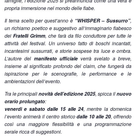
famiglie, l’edizione 2025 si preannuncia come una vera e
propria immersione nel mondo delle fiabe.
Il tema scelto per quest’anno è
“WHISPER – Sussurro”
,
un richiamo poetico e suggestivo all’immaginario fiabesco
dei
Fratelli Grimm
, che farà da filo conduttore per tutte le
attività del festival. Un universo fatto di boschi incantati,
incantesimi sussurrati, e storie sospese tra luce e ombra.
L’autore del
manifesto ufficiale
verrà svelato a breve,
insieme al significato profondo del claim, che fungerà da
ispirazione per le scenografie, le performance e le
ambientazioni dell’evento.
Tra le principali
novità dell’edizione 2025
, spicca il
nuovo
orario prolungato
:
venerdì e sabato dalle 15 alle 24
, mentre la domenica
l’evento animerà il centro storico
dalle 10 alle 20
, offrendo
così una maggiore flessibilità e una programmazione
serale ricca di suggestioni.