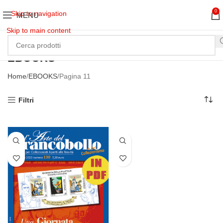
0
Skip to navigation
MENU
Skip to main content
EBOOKS
Home
EBOOKS
Pagina 11
Filtri