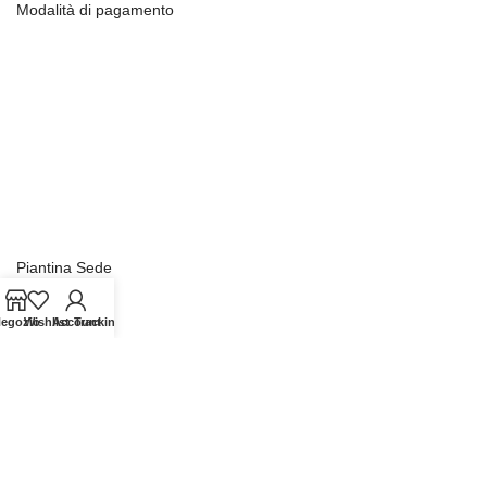
Modalità di pagamento
Piantina Sede
egozio
Wishlist
Account
Tracking