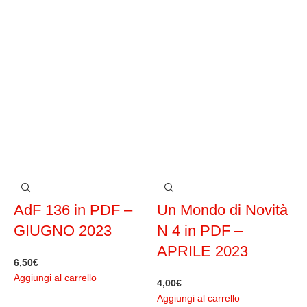
AdF 136 in PDF –
Un Mondo di Novità
GIUGNO 2023
N 4 in PDF –
APRILE 2023
6,50
€
5
Aggiungi al carrello
A
4,00
€
Aggiungi al carrello