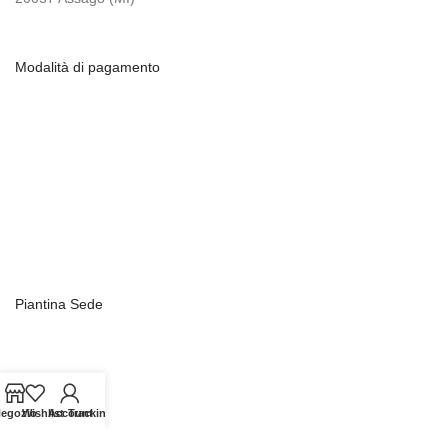
Modalità di pagamento
Piantina Sede
egozio
Wishlist
Account
Tracking