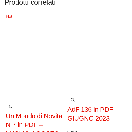
Prodotti correlati
Hot
H
AdF 136 in PDF –
Un Mondo di Novità
GIUGNO 2023
N 7 in PDF –