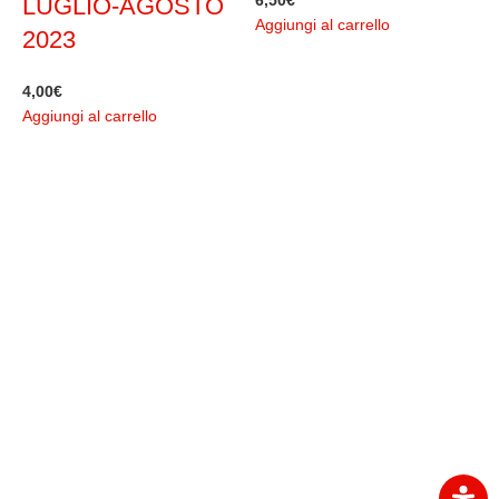
6,50
€
LUGLIO-AGOSTO
Aggiungi al carrello
2023
4
A
4,00
€
Aggiungi al carrello