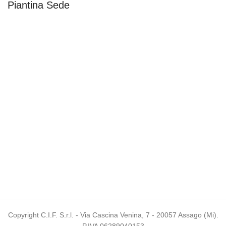
Piantina Sede
Copyright
C.I.F. S.r.l. - Via Cascina Venina, 7 - 20057 Assago (Mi).
P.IVA 06289040153