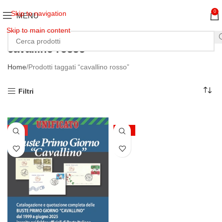
0
Skip to navigation
MENU
Skip to main content
cavallino rosso
Home
Prodotti taggati “cavallino rosso”
Filtri
HOT
-38%