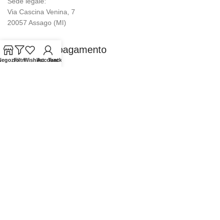
Sede legale:
Via Cascina Venina, 7
20057 Assago (MI)
Modalità di pagamento
Negozio
Filtri
Wishlist
Account
Tracking
Piantina Sede