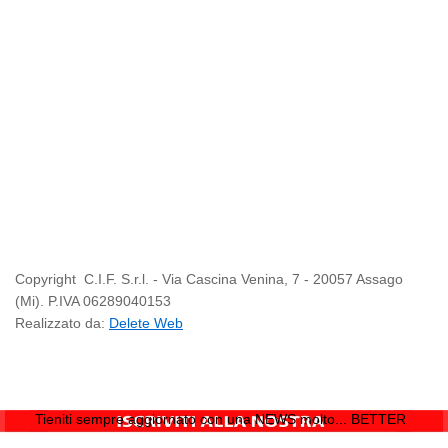
Copyright
C.I.F. S.r.l. - Via Cascina Venina, 7 - 20057 Assago
(Mi). P.IVA 06289040153
Realizzato da:
Delete Web
Tieniti sempre aggiornato con una NEWS molto... BETTER