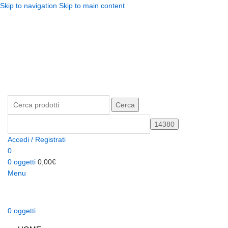
Skip to navigation
Skip to main content
Telefono: +39 02.877139
Per richieste:
info@unificato.it
SPEDIZIONE GRATUITA in Italia per ordini a partire da 80,00€
Traccia il tuo ordine
CONTATTI
Cerca
Accedi / Registrati
0
0
oggetti
0,00
€
Menu
0
oggetti