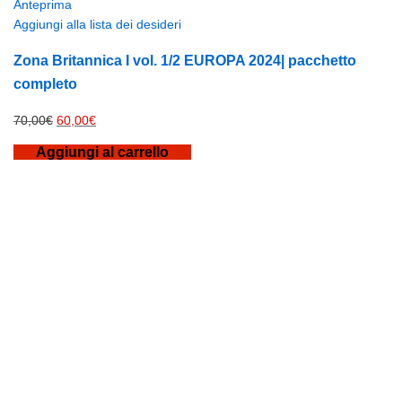
Anteprima
Aggiungi alla lista dei desideri
Zona Britannica I vol. 1/2 EUROPA 2024| pacchetto
completo
Il
Il
70,00
€
60,00
€
prezzo
prezzo
Aggiungi al carrello
originale
attuale
era:
è:
70,00€.
60,00€.