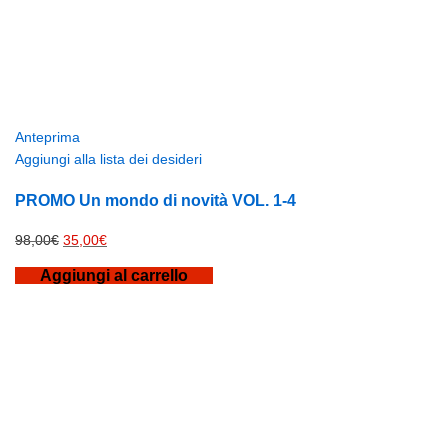
Anteprima
Aggiungi alla lista dei desideri
PROMO Un mondo di novità VOL. 1-4
Il
Il
98,00
€
35,00
€
prezzo
prezzo
Aggiungi al carrello
originale
attuale
era:
è:
98,00€.
35,00€.